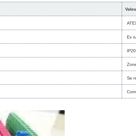
Valeu
ATEX
Ex n
IP20
Zone
Se r
Comp