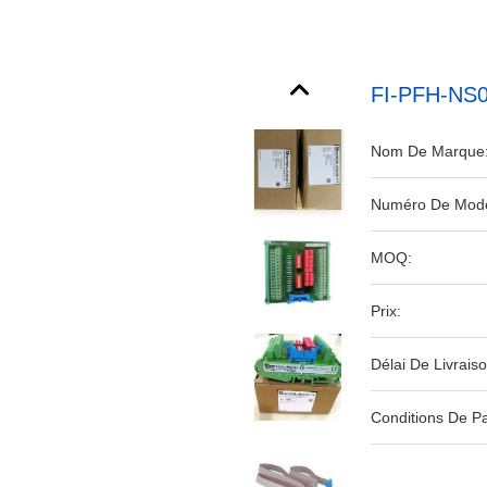
FI-PFH-NS0
Nom De Marque
Numéro De Modè
MOQ:
Prix:
Délai De Livraiso
Conditions De P