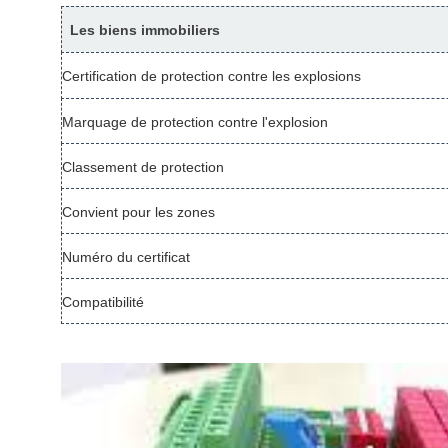
Les biens immobiliers
Certification de protection contre les explosions
Marquage de protection contre l'explosion
Classement de protection
Convient pour les zones
Numéro du certificat
Compatibilité