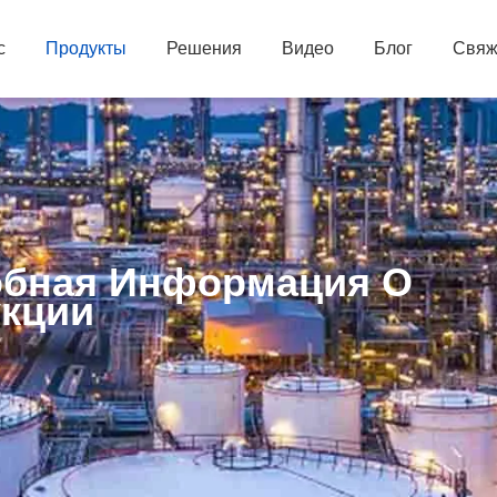
с
Продукты
Решения
Видео
Блог
Свяж
бная Информация О
кции