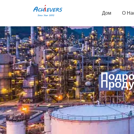
Дом
О На
Подро
Проду