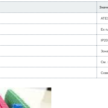
Знач
ATEX
Ex n
IP20
Зона
См. 
Совм