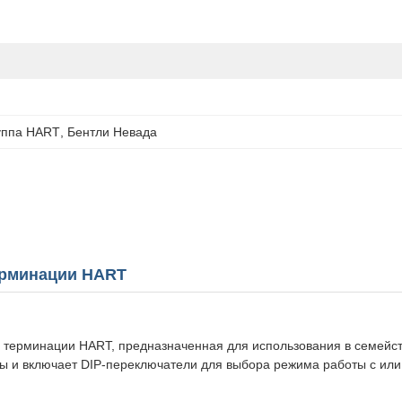
уппа HART
, 
Бентли Невада
терминации HART
та терминации HART, предназначенная для использования в семей
ы и включает DIP-переключатели для выбора режима работы с или б