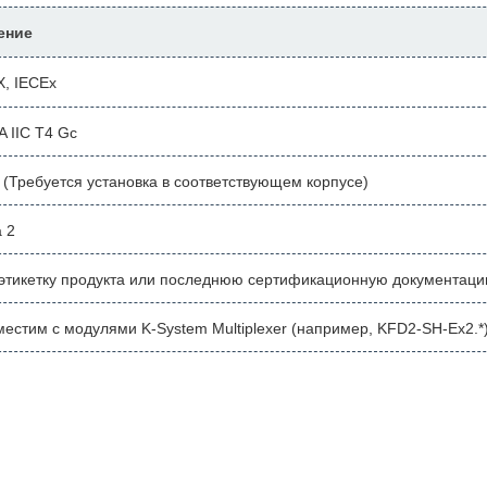
ение
, IECEx
A IIC T4 Gc
 (Требуется установка в соответствующем корпусе)
 2
этикетку продукта или последнюю сертификационную документац
естим с модулями K-System Multiplexer (например, KFD2-SH-Ex2.*