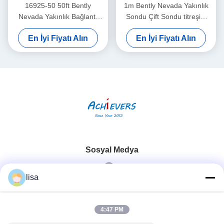
16925-50 50ft Bently
1m Bently Nevada Yakınlık
Nevada Yakınlık Bağlantı
Sondu Çift Sondu titreşim
Kablosu Zırhsız
sensörü 26530-12-10-00-
En İyi Fiyatı Alın
En İyi Fiyatı Alın
000-309-00-03-01
Sosyal Medya
lisa
Hızlı iletişim
4:47 PM