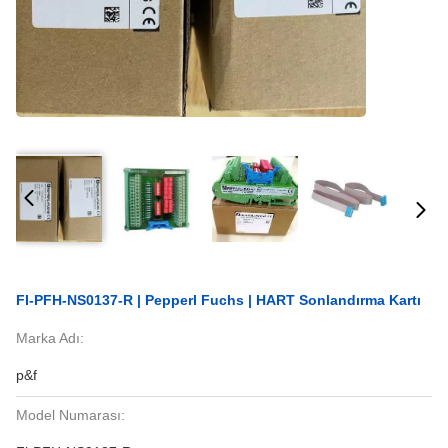
FI-PFH-NS0137-R | Pepperl Fuchs | HART Sonlandırma Kartı
Marka Adı:
p&f
Model Numarası: