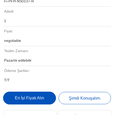
Fi-PFH-NS0137-R
Adedi:
1
Fiyat:
negotiable
Teslim Zamanı:
Pazarlık edilebilir
Ödeme Şartları:
T/T
En İyi Fiyatı Alın
Şimdi Konuşalım.