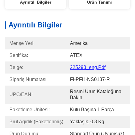
Ayrıntılı Bilgiler
Ürün Tanımı
Ayrıntılı Bilgiler
Menşe Yeri:
Amerika
Sertifika:
ATEX
Belge:
225293_eng.pdf
Sipariş Numarası:
Fi-PFH-NS0137-R
Resmi Ürün Kataloğuna 
UPC/EAN:
Bakın
Paketleme Ünitesi:
Kutu Başına 1 Parça
Brüt Ağırlık (paketlenmiş):
Yaklaşık. 0.3 Kg
Ürün Durumu:
Standart Ürün (Uyumsuz)