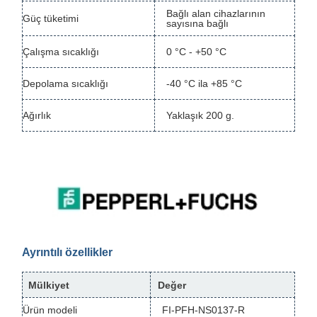
Bağlı alan cihazlarının
Güç tüketimi
sayısına bağlı
Çalışma sıcaklığı
0 °C - +50 °C
Depolama sıcaklığı
-40 °C ila +85 °C
Ağırlık
Yaklaşık 200 g.
Ayrıntılı özellikler
Mülkiyet
Değer
Ürün modeli
FI-PFH-NS0137-R