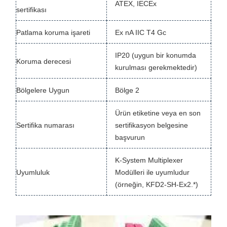
ATEX, IECEx
sertifikası
Patlama koruma işareti
Ex nA IIC T4 Gc
IP20 (uygun bir konumda
Koruma derecesi
kurulması gerekmektedir)
Bölgelere Uygun
Bölge 2
Ürün etiketine veya en son
Sertifika numarası
sertifikasyon belgesine
başvurun
K-System Multiplexer
Uyumluluk
Modülleri ile uyumludur
(örneğin, KFD2-SH-Ex2.*)