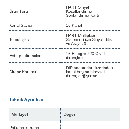
HART Sinyal
Ürün Türü
Koşullandırma
Sonlandırma Kartı
Kanal Sayısı
16 Kanal
HART Multiplexer
Temel İşlev
Sistemleri için Sinyal Bitiş
ve Arayüzü
16 Entegre 220 Ω yük
Entegre dirençler
dirençleri
DIP anahtarları üzerinden
Direnç Kontrolü
kanal başına bireysel
direnç değiştirme
Teknik Ayrıntılar
Mülkiyet
Değer
Patlama koruma