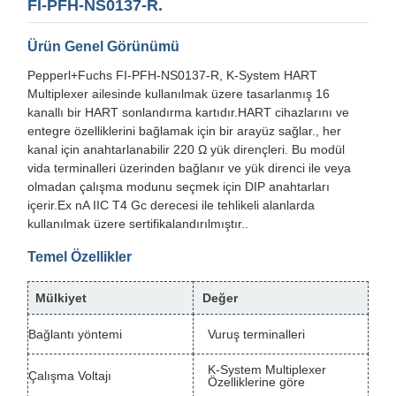
FI-PFH-NS0137-R.
Ürün Genel Görünümü
Pepperl+Fuchs FI-PFH-NS0137-R, K-System HART
Multiplexer ailesinde kullanılmak üzere tasarlanmış 16
kanallı bir HART sonlandırma kartıdır.HART cihazlarını ve
entegre özelliklerini bağlamak için bir arayüz sağlar., her
kanal için anahtarlanabilir 220 Ω yük dirençleri. Bu modül
vida terminalleri üzerinden bağlanır ve yük direnci ile veya
olmadan çalışma modunu seçmek için DIP anahtarları
içerir.Ex nA IIC T4 Gc derecesi ile tehlikeli alanlarda
kullanılmak üzere sertifikalandırılmıştır..
Temel Özellikler
Mülkiyet
Değer
Bağlantı yöntemi
Vuruş terminalleri
K-System Multiplexer
Çalışma Voltajı
Özelliklerine göre