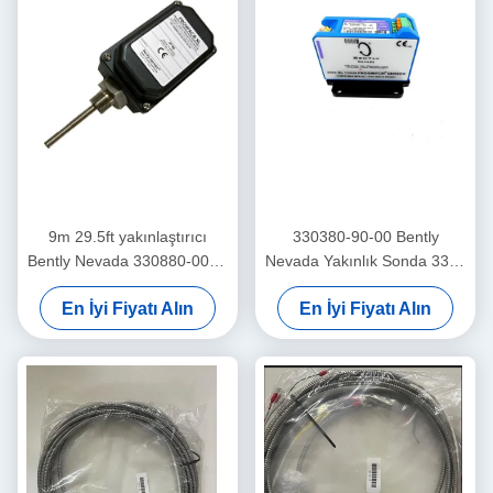
9m 29.5ft yakınlaştırıcı
330380-90-00 Bently
Bently Nevada 330880-00-0-
Nevada Yakınlık Sonda 3300
0-03-02 PROXPAC Yakınlık
XL Yüksek Sıcaklık Yakınlık
En İyi Fiyatı Alın
En İyi Fiyatı Alın
Transducer Montajı
Sensörü