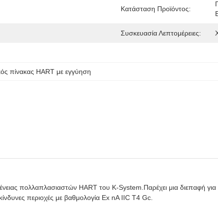
Κατάσταση Προϊόντος:
Συσκευασία Λεπτομέρειες:
κός πίνακας HART με εγγύηση
κογένειας πολλαπλασιαστών HART του K-System.Παρέχει μια διεπαφή γ
ικίνδυνες περιοχές με βαθμολογία Ex nA IIC T4 Gc.