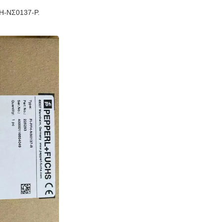
Η-ΝΣ0137-Ρ.