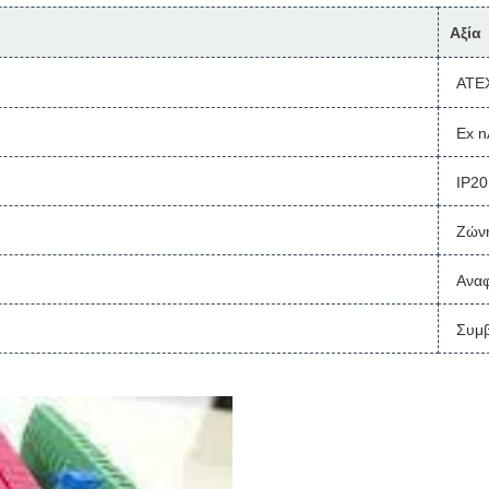
Αξία
ATEX
Ex n
IP20
Ζών
Αναφ
Συμβ