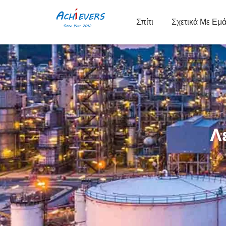
Σπίτι
Σχετικά Με Εμ
Λ