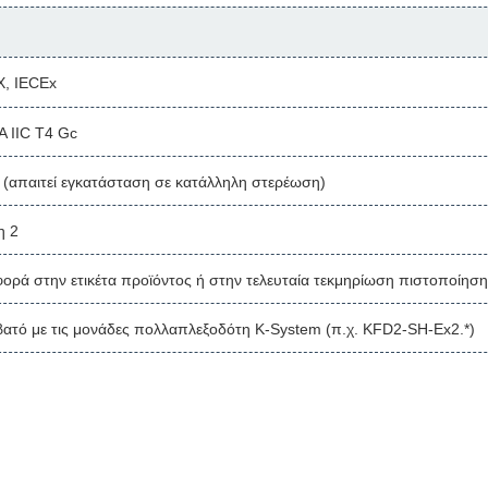
, IECEx
A IIC T4 Gc
 (απαιτεί εγκατάσταση σε κατάλληλη στερέωση)
η 2
ορά στην ετικέτα προϊόντος ή στην τελευταία τεκμηρίωση πιστοποίησ
ατό με τις μονάδες πολλαπλεξοδότη K-System (π.χ. KFD2-SH-Ex2.*)