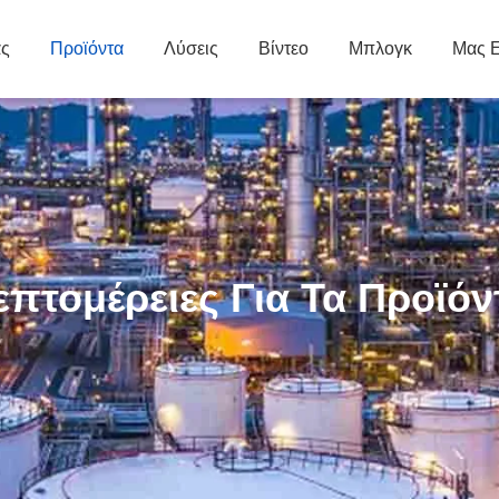
άς
Προϊόντα
Λύσεις
Βίντεο
Μπλογκ
Μας Ε
επτομέρειες Για Τα Προϊόν