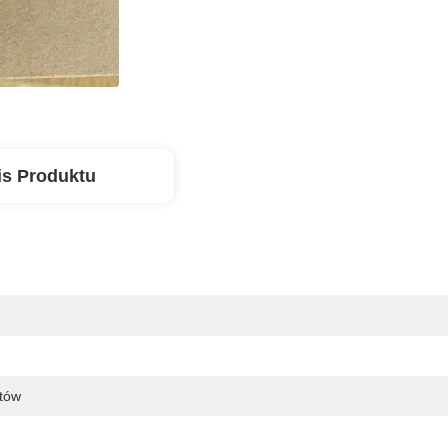
is Produktu
któw