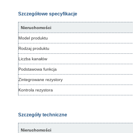
Szczegółowe specyfikacje
Nieruchomości
Model produktu
Rodzaj produktu
Liczba kanałów
Podstawowa funkcja
Zintegrowane rezystory
Kontrola rezystora
Szczegóły techniczne
Nieruchomości