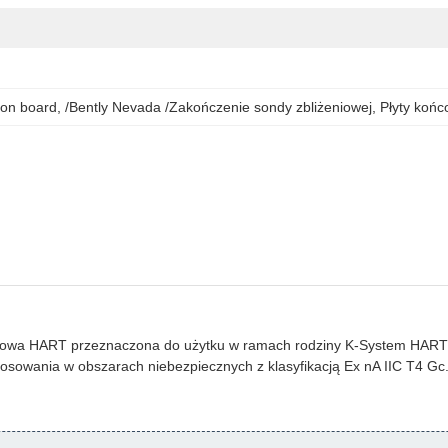
ion board
, 
/Bently Nevada /Zakończenie sondy zbliżeniowej
, 
Płyty koń
a HART przeznaczona do użytku w ramach rodziny K-System HART Multi
tosowania w obszarach niebezpiecznych z klasyfikacją Ex nA IIC T4 Gc