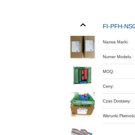
FI-PFH-NS0
Nazwa Marki:
Numer Modelu:
MOQ:
Ceny:
Czas Dostawy:
Warunki Płatnośc