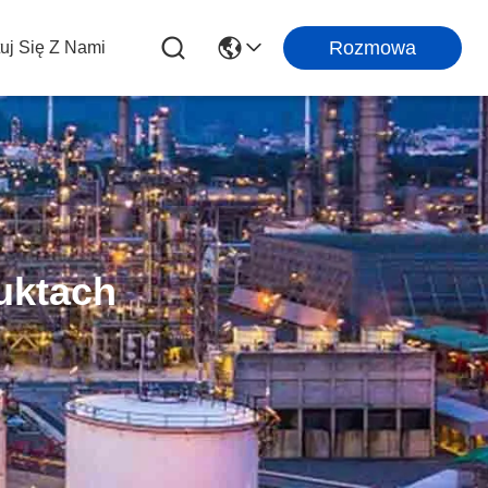
Rozmowa
uj Się Z Nami
uktach