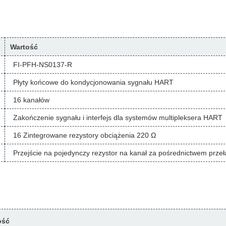
Wartość
FI-PFH-NS0137-R
Płyty końcowe do kondycjonowania sygnału HART
16 kanałów
Zakończenie sygnału i interfejs dla systemów multipleksera HART
16 Zintegrowane rezystory obciążenia 220 Ω
Przejście na pojedynczy rezystor na kanał za pośrednictwem prze
ość