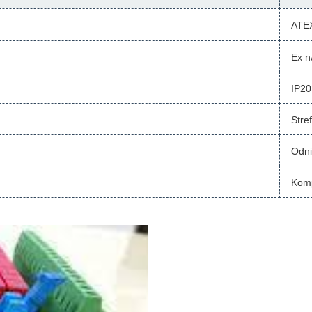
ATEX
Ex n
IP20
Stre
Odni
Komp