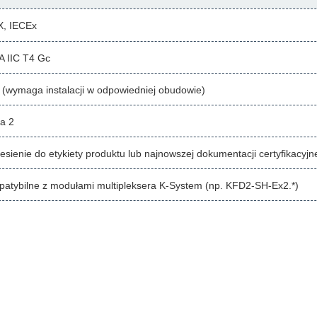
, IECEx
A IIC T4 Gc
 (wymaga instalacji w odpowiedniej obudowie)
fa 2
esienie do etykiety produktu lub najnowszej dokumentacji certyfikacyjn
atybilne z modułami multipleksera K-System (np. KFD2-SH-Ex2.*)