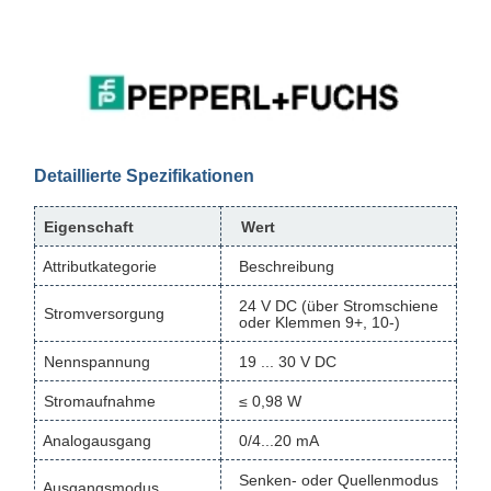
Detaillierte Spezifikationen
Eigenschaft
Wert
Attributkategorie
Beschreibung
24 V DC (über Stromschiene
Stromversorgung
oder Klemmen 9+, 10-)
Nennspannung
19 ... 30 V DC
Stromaufnahme
≤ 0,98 W
Analogausgang
0/4...20 mA
Senken- oder Quellenmodus
Ausgangsmodus