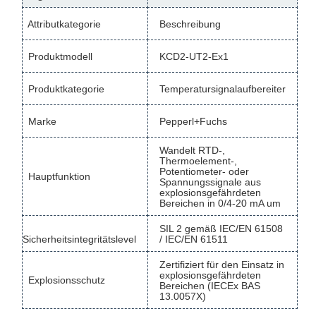
Attributkategorie
Beschreibung
Produktmodell
KCD2-UT2-Ex1
Produktkategorie
Temperatursignalaufbereiter
Marke
Pepperl+Fuchs
Wandelt RTD-,
Thermoelement-,
Potentiometer- oder
Hauptfunktion
Spannungssignale aus
explosionsgefährdeten
Bereichen in 0/4-20 mA um
SIL 2 gemäß IEC/EN 61508
Sicherheitsintegritätslevel
/ IEC/EN 61511
Zertifiziert für den Einsatz in
explosionsgefährdeten
Explosionsschutz
Bereichen (IECEx BAS
13.0057X)