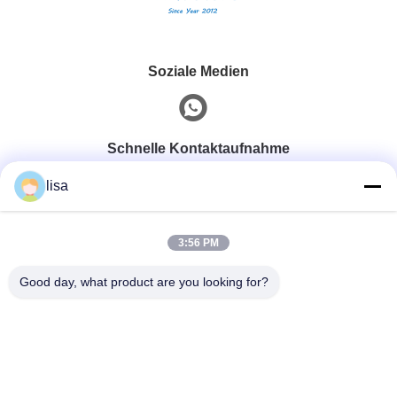
Soziale Medien
Schnelle Kontaktaufnahme
lisa
Telefon
0086-13828861501
3:56 PM
Good day, what product are you looking for?
E-Mail
joanna@achieversautomation.com
Adresse
RM 509, 5/F, THE CLOUD, 111, TUNG CHAU STREET,