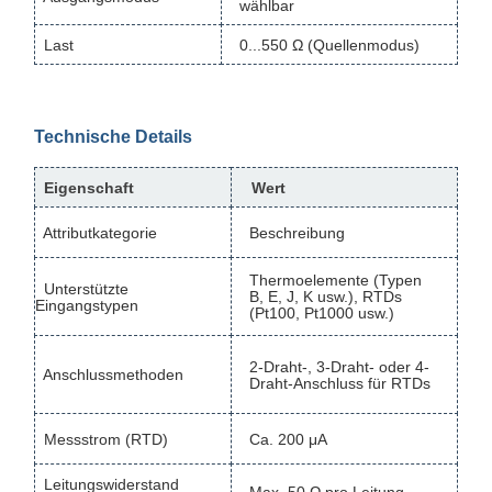
wählbar
Last
0...550 Ω (Quellenmodus)
Technische Details
Eigenschaft
Wert
Attributkategorie
Beschreibung
Thermoelemente (Typen
Unterstützte
B, E, J, K usw.), RTDs
Eingangstypen
(Pt100, Pt1000 usw.)
2-Draht-, 3-Draht- oder 4-
Anschlussmethoden
Draht-Anschluss für RTDs
Messstrom (RTD)
Ca. 200 μA
Leitungswiderstand