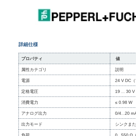
詳細仕様
プロパティ
値
属性カテゴリ
説明
電源
24 V D
定格電圧
19 ... 30 
消費電力
≤ 0.98 W
アナログ出力
0/4...20 m
出力モード
シンクま
負荷
0...55