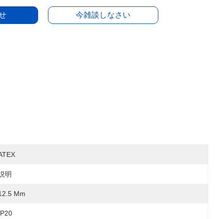
せ
今雑談しなさい
ATEX
説明
12.5 Mm
IP20