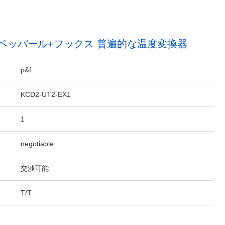
Ex1 ペッパール+フックス 普遍的な温度変換器
p&f
KCD2-UT2-EX1
1
negotiable
交渉可能
T/T