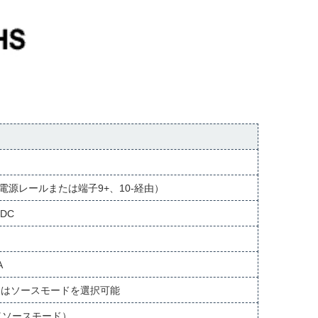
C（電源レールまたは端子9+、10-経由）
V DC
A
たはソースモードを選択可能
0 Ω（ソースモード）