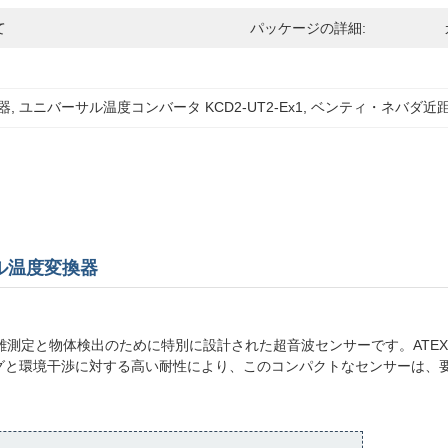
て
パッケージの詳細:
器
, 
ユニバーサル温度コンバータ KCD2-UT2-Ex1
, 
ベンティ・ネバダ近
バーサル温度変換器
所での正確な距離測定と物体検出のために特別に設計された超音波センサーです。A
グと環境干渉に対する高い耐性により、このコンパクトなセンサーは、