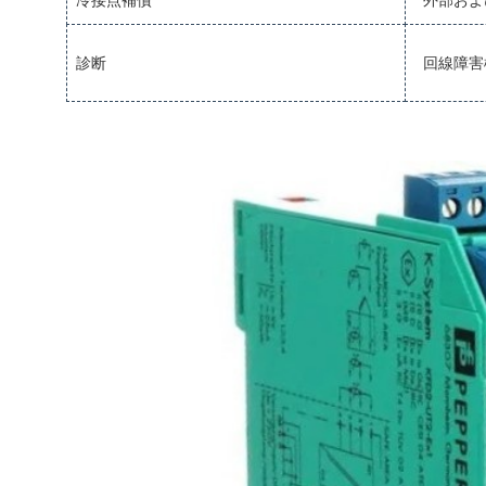
冷接点補償
外部およ
診断
回線障害