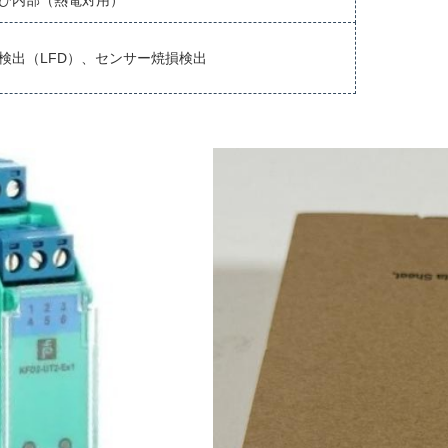
び内部（熱電対用）
検出（LFD）、センサー焼損検出