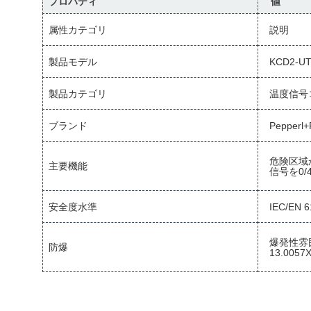
プロパティ
値
属性カテゴリ
説明
製品モデル
KCD2-UT
製品カテゴリ
温度信号
ブランド
Pepperl+
危険区域
主要機能
信号を0/
安全度水準
IEC/EN 
爆発性雰
防爆
13.0057