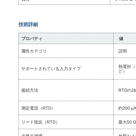
技術詳細
プロパティ
値
属性カテゴリ
説明
熱電対（タ
サポートされている入力タイプ
ど）
接続方法
RTDの
測定電流（RTD）
約200 μ
リード抵抗（RTD）
最大50 Ω