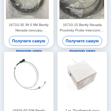
16710-30 3ft 0.9M Bently
16710-15 Bently Nevada
Nevada сенсоры
Proximity Probe Interconnect
соединительный кабель
Cable с броней -15 - C
Получите самую
Получите самую
лучшую цену
лучшую цену
16925-50 50ft Bently
1 м. Пробивной зонд