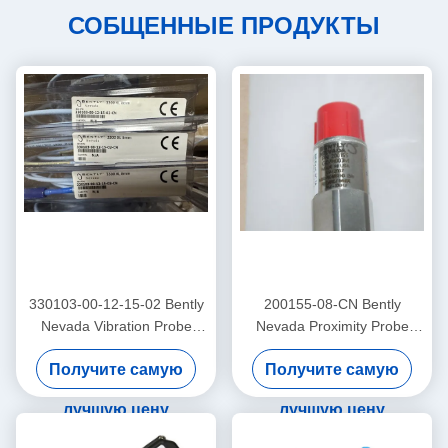
СОБЩЕННЫЕ ПРОДУКТЫ
330103-00-12-15-02 Bently
200155-08-CN Bently
Nevada Vibration Probe
Nevada Proximity Probe
3300 Xl Проксимиторный
низкочастотный
Получите самую
Получите самую
датчик
Trendmaster Pro
акселерометр
лучшую цену
лучшую цену