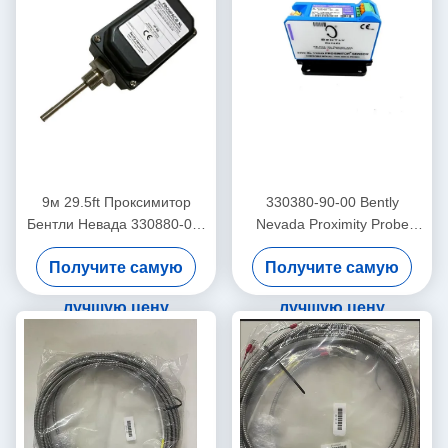
9м 29.5ft Проксимитор
330380-90-00 Bently
Бентли Невада 330880-00-
Nevada Proximity Probe
0-0-03-02 PROXPAC
3300 XL
Получите самую
Получите самую
высокотемпературный
датчик близости
лучшую цену
лучшую цену