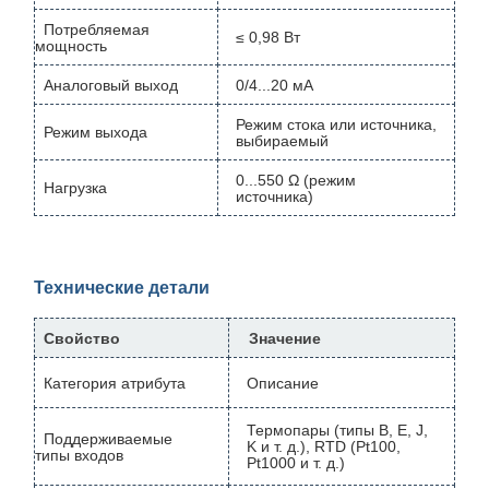
Потребляемая
≤ 0,98 Вт
мощность
Аналоговый выход
0/4...20 мА
Режим стока или источника,
Режим выхода
выбираемый
0...550 Ω (режим
Нагрузка
источника)
Технические детали
Свойство
Значение
Категория атрибута
Описание
Термопары (типы B, E, J,
Поддерживаемые
K и т. д.), RTD (Pt100,
типы входов
Pt1000 и т. д.)