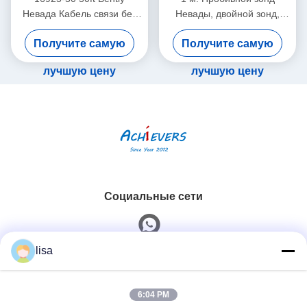
Невада Кабель связи без
Невады, двойной зонд,
брони
вибрационный датчик
Получите самую
Получите самую
26530-12-10-00-000-309-
00-03-01
лучшую цену
лучшую цену
Социальные сети
lisa
Быстрый контакт
6:04 PM
Телефон