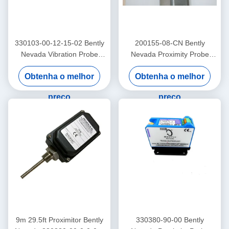
330103-00-12-15-02 Bently
200155-08-CN Bently
Nevada Vibration Probe
Nevada Proximity Probe
3300 Xl Proximitor Sensor
Trendmaster Pro
Obtenha o melhor
Obtenha o melhor
acelerômetro de baixa
frequência
preço
preço
9m 29.5ft Proximitor Bently
330380-90-00 Bently