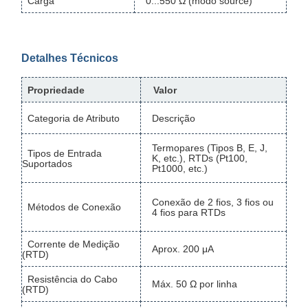
Carga
0...550 Ω (modo source)
Detalhes Técnicos
Propriedade
Valor
Categoria de Atributo
Descrição
Termopares (Tipos B, E, J,
Tipos de Entrada
K, etc.), RTDs (Pt100,
Suportados
Pt1000, etc.)
Conexão de 2 fios, 3 fios ou
Métodos de Conexão
4 fios para RTDs
Corrente de Medição
Aprox. 200 μA
(RTD)
Resistência do Cabo
Máx. 50 Ω por linha
(RTD)