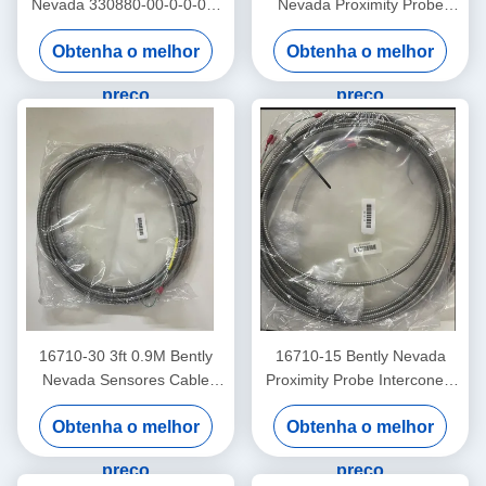
Nevada 330880-00-0-0-03-
Nevada Proximity Probe
02 PROXPAC Proximity
3300 XL Sensor de
Obtenha o melhor
Obtenha o melhor
Transducer Assembléia
Proximidade de Alta
Temperatura
preço
preço
16710-30 3ft 0.9M Bently
16710-15 Bently Nevada
Nevada Sensores Cable
Proximity Probe Interconect
Interconect
Cable com blindagem -15 -
Obtenha o melhor
Obtenha o melhor
C
preço
preço