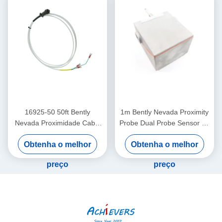
16925-50 50ft Bently
1m Bently Nevada Proximity
Nevada Proximidade Cable
Probe Dual Probe Sensor de
Interconect sem blindagem
vibração 26530-12-10-00-
Obtenha o melhor
Obtenha o melhor
000-309-00-03-01
preço
preço