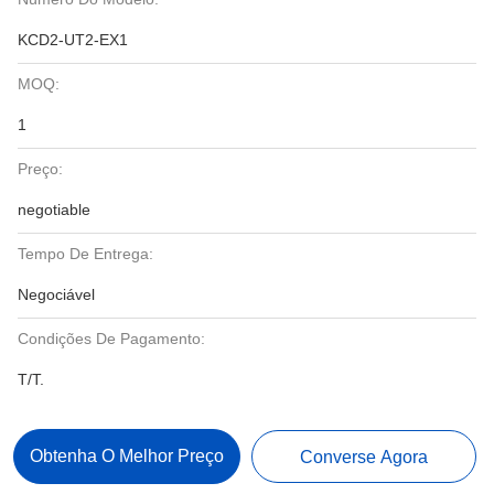
KCD2-UT2-EX1
MOQ:
1
Preço:
negotiable
Tempo De Entrega:
Negociável
Condições De Pagamento:
T/T.
Obtenha O Melhor Preço
Converse Agora