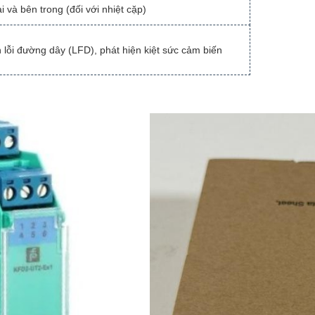
 và bên trong (đối với nhiệt cặp)
n lỗi đường dây (LFD), phát hiện kiệt sức cảm biến