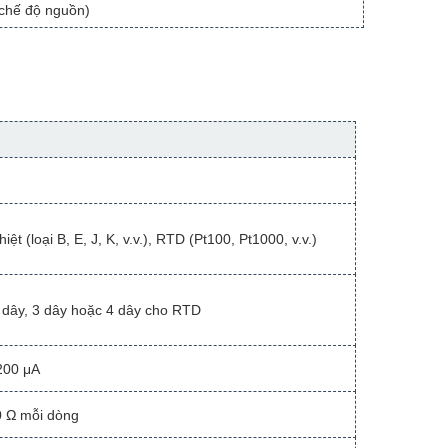
(chế độ nguồn)
iệt (loại B, E, J, K, v.v.), RTD (Pt100, Pt1000, v.v.)
2 dây, 3 dây hoặc 4 dây cho RTD
200 μA
0 Ω mỗi dòng