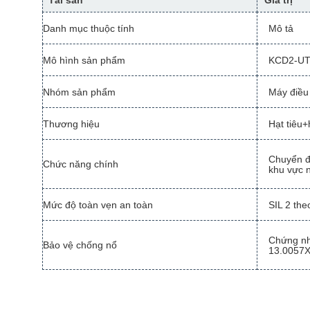
Tài sản
Giá trị
Danh mục thuộc tính
Mô tả
Mô hình sản phẩm
KCD2-UT
Nhóm sản phẩm
Máy điều 
Thương hiệu
Hạt tiêu+
Chuyển đổ
Chức năng chính
khu vực 
Mức độ toàn vẹn an toàn
SIL 2 th
Chứng nh
Bảo vệ chống nổ
13.0057X