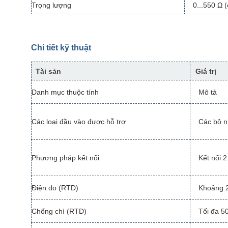
Trọng lượng
0...550 Ω 
Chi tiết kỹ thuật
Tài sản
Giá trị
Danh mục thuộc tính
Mô tả
Các loại đầu vào được hỗ trợ
Các bộ nh
Phương pháp kết nối
Kết nối 
Điện đo (RTD)
Khoảng 
Chống chì (RTD)
Tối đa 5