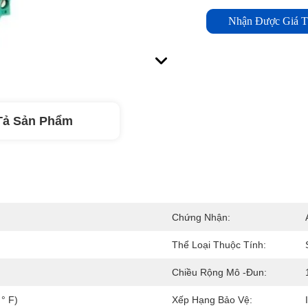
Nhận Được Giá T
Tả Sản Phẩm
Chứng Nhận:
Thể Loại Thuộc Tính:
Chiều Rộng Mô -đun:
° F)
Xếp Hạng Bảo Vệ: