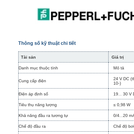
Thông số kỹ thuật chi tiết
Tài sản
Giá trị
Danh mục thuộc tính
Mô tả
24 V DC (t
Cung cấp điện
10-)
Điện áp định số
19... 30 V
Tiêu thụ năng lượng
≤ 0,98 W
Khả năng đầu ra tương tự
0/4...20 m
Chế độ đầu ra
Chế độ bơi