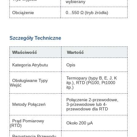
wybierany
Obciążenie
0...550 Ω (tryb źródła)
Szczegóły Techniczne
Właściwość
Wartość
Kategoria Atrybutu
Opis
Termopary (typy B, E, J, K
Obsługiwane Typy
itp.), RTD (Pt100, Pt1000
Wejść
itp.)
Połączenie 2-przewodowe,
Metody Połączeń
3-przewodowe lub 4-
przewodowe dla RTD
Prąd Pomiarowy
Około 200 μA
(RTD)
Rezystancja Przewodu