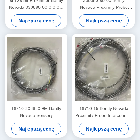
9m 29.5ft Proximitor Bently
330380-90-00 Bently
Nevada 330880-00-0-0-03-
Nevada Proximity Probe
02 PROXPAC Proximity
3300 XL
Najlepszą cenę
Najlepszą cenę
Transducer
Wysokotemperaturowy
czujnik bliskości
16710-30 3ft 0.9M Bently
16710-15 Bently Nevada
Nevada Sensory
Proximity Probe Interconnect
Interconnect Cable
Cable With Armor -15 - C
Najlepszą cenę
Najlepszą cenę