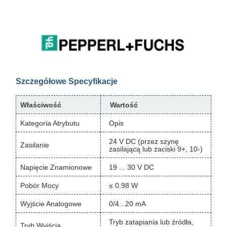
Szczegółowe Specyfikacje
Właściwość
Wartość
Kategoria Atrybutu
Opis
24 V DC (przez szynę
Zasilanie
zasilającą lub zaciski 9+, 10-)
Napięcie Znamionowe
19 ... 30 V DC
Pobór Mocy
≤ 0.98 W
Wyjście Analogowe
0/4...20 mA
Tryb zatapiania lub źródła,
Tryb Wyjścia