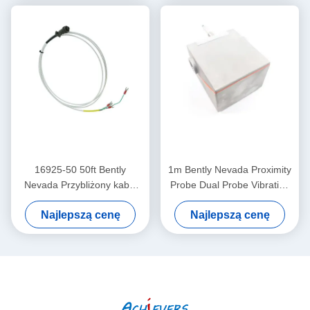
16925-50 50ft Bently
1m Bently Nevada Proximity
Nevada Przybliżony kabel
Probe Dual Probe Vibration
bez pancerza
Sensor 26530-12-10-00-
Najlepszą cenę
Najlepszą cenę
000-309-00-03-01