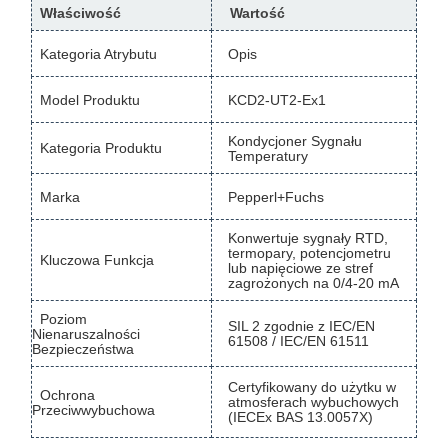
Właściwość
Wartość
Kategoria Atrybutu
Opis
Model Produktu
KCD2-UT2-Ex1
Kondycjoner Sygnału
Kategoria Produktu
Temperatury
Marka
Pepperl+Fuchs
Konwertuje sygnały RTD,
termopary, potencjometru
Kluczowa Funkcja
lub napięciowe ze stref
zagrożonych na 0/4-20 mA
Poziom
SIL 2 zgodnie z IEC/EN
Nienaruszalności
61508 / IEC/EN 61511
Bezpieczeństwa
Certyfikowany do użytku w
Ochrona
atmosferach wybuchowych
Przeciwwybuchowa
(IECEx BAS 13.0057X)