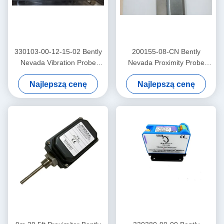
330103-00-12-15-02 Bently
200155-08-CN Bently
Nevada Vibration Probe
Nevada Proximity Probe
3300 Xl Proximitor Sensor
Niskiej częstotliwości
Najlepszą cenę
Najlepszą cenę
Trendmaster Pro
Accelerometer